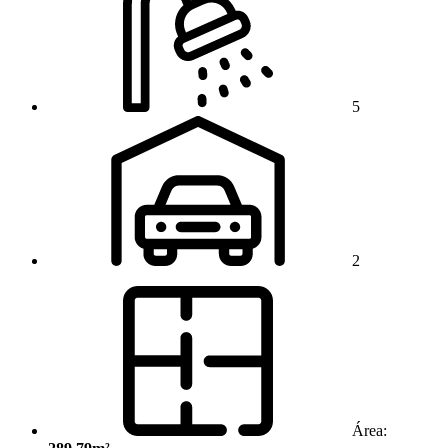
5
2
Área: